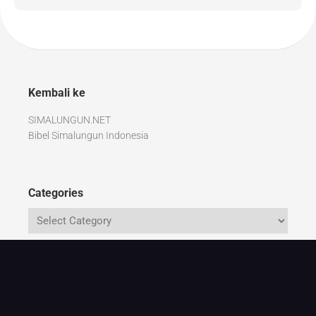
Kembali ke
SIMALUNGUN.NET
Bibel Simalungun Indonesia
Categories
Recent Comments
marhaposanagustinuspurba
on
Mariah Purba Saribu