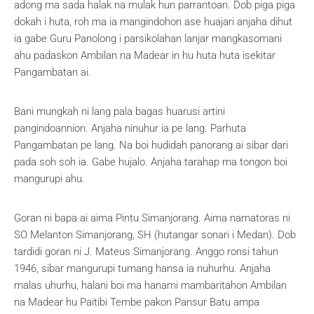
adong ma sada halak na mulak hun parrantoan. Dob piga piga
dokah i huta, roh ma ia mangindohon ase huajari anjaha dihut
ia gabe Guru Panolong i parsikolahan lanjar mangkasomani
ahu padaskon Ambilan na Madear in hu huta huta isekitar
Pangambatan ai.
Bani mungkah ni lang pala bagas huarusi artini
pangindoannion. Anjaha ninuhur ia pe lang. Parhuta
Pangambatan pe lang. Na boi hudidah panorang ai sibar dari
pada soh soh ia. Gabe hujalo. Anjaha tarahap ma tongon boi
mangurupi ahu.
Goran ni bapa ai aima Pintu Simanjorang. Aima namatoras ni
SO Melanton Simanjorang, SH (hutangar sonari i Medan). Dob
tardidi goran ni J. Mateus Simanjorang. Anggo ronsi tahun
1946, sibar mangurupi tumang hansa ia nuhurhu. Anjaha
malas uhurhu, halani boi ma hanami mambaritahon Ambilan
na Madear hu Paitibi Tembe pakon Pansur Batu ampa