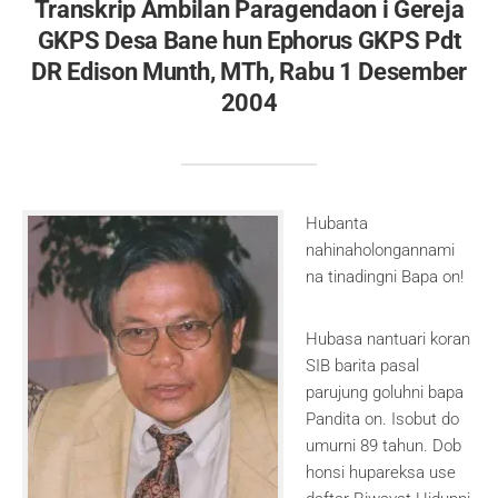
Transkrip Ambilan Paragendaon i Gereja
GKPS Desa Bane hun Ephorus GKPS Pdt
DR Edison Munth, MTh, Rabu 1 Desember
2004
Hubanta
nahinaholongannami
na tinadingni Bapa on!
Hubasa nantuari koran
SIB barita pasal
parujung goluhni bapa
Pandita on. Isobut do
umurni 89 tahun. Dob
honsi hupareksa use