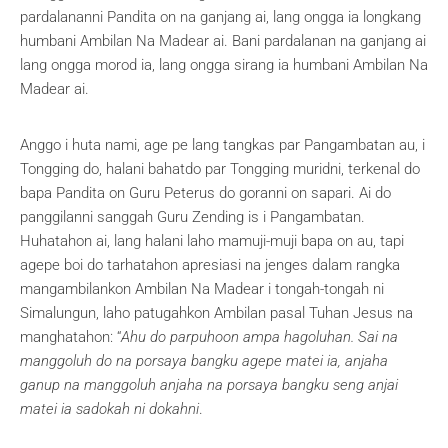
pardalananni Pandita on na ganjang ai, lang ongga ia longkang
humbani Ambilan Na Madear ai. Bani pardalanan na ganjang ai
lang ongga morod ia, lang ongga sirang ia humbani Ambilan Na
Madear ai.
Anggo i huta nami, age pe lang tangkas par Pangambatan au, i
Tongging do, halani bahatdo par Tongging muridni, terkenal do
bapa Pandita on Guru Peterus do goranni on sapari. Ai do
panggilanni sanggah Guru Zending is i Pangambatan.
Huhatahon ai, lang halani laho mamuji-muji bapa on au, tapi
agepe boi do tarhatahon apresiasi na jenges dalam rangka
mangambilankon Ambilan Na Madear i tongah-tongah ni
Simalungun, laho patugahkon Ambilan pasal Tuhan Jesus na
manghatahon: “
Ahu do parpuhoon ampa hagoluhan. Sai na
manggoluh do na porsaya bangku agepe matei ia, anjaha
ganup na manggoluh anjaha na porsaya bangku seng anjai
matei ia sadokah ni dokahni
.