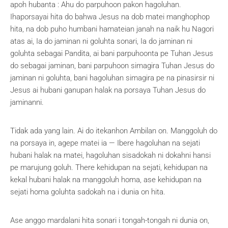
apoh hubanta : Ahu do parpuhoon pakon hagoluhan.
Ihaporsayai hita do bahwa Jesus na dob matei manghophop
hita, na dob puho humbani hamateian janah na naik hu Nagori
atas ai, Ia do jaminan ni goluhta sonari, Ia do jaminan ni
goluhta sebagai Pandita, ai bani parpuhoonta pe Tuhan Jesus
do sebagai jaminan, bani parpuhoon simagira Tuhan Jesus do
jaminan ni goluhta, bani hagoluhan simagira pe na pinasirsir ni
Jesus ai hubani ganupan halak na porsaya Tuhan Jesus do
jaminanni.
Tidak ada yang lain. Ai do itekanhon Ambilan on. Manggoluh do
na porsaya in, agepe matei ia — Ibere hagoluhan na sejati
hubani halak na matei, hagoluhan sisadokah ni dokahni hansi
pe marujung goluh. There kehidupan na sejati, kehidupan na
kekal hubani halak na manggoluh homa, ase kehidupan na
sejati homa goluhta sadokah na i dunia on hita.
Ase anggo mardalani hita sonari i tongah-tongah ni dunia on,