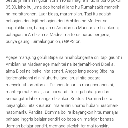
Jesus jaminan ni goluh sonari ronsi magira ai do ia puho pukul
05.00, laho hu juma dob honsi ai laho hu Rumahsakit manorih
na marsitaronon. Luar biasa, marambilan. Tapi itu adalah
bahagian dan Injil, bahagian dari Ambilan na Madear na
ihagoluhkon ni, bahagian ni Ambilan na Madear iambilankonni,
bahagian ni Ambilan na Madear na torus harus bergenia,
punya gaung i Simalungun on, i GKPS on.
Agepe marujung goluh Bapa na hinaholonganta on, tapi gaunt’ i
Ambilan na Madear age marhitei na iterjemahkonni Bibel ai,
alma Bibel na ipakei hita sonari. Anggo lang adong Bibel na
iterjemahkonni ai nini uhurhu lang iarusi hita secara
menyeluruh ambilan ai. Puluhan tahun Ia manghorjahon ai,
manterjemahkon ai, ase boi saud. Itu juga bahagian dari
semangatni laho mangambilankon Kristus. Domma boi ra
ibayangkou hita khususni ma ai nini uhurhu hubani hasoman-
hasomanku Pandita. Domma boi ra ibayangkon hita, marlajar
bahasa Inggris belajar sendiri do bapa on, marlajar bahasa
Jerman belajar sandiri, memang sikolah for mal tongkin,