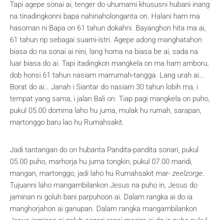
Tapi agepe sonai ai, tenger do uhumami khususni hubani inang
na tinadingkonni bapa nahinaholonganta on. Halani ham ma
hasoman ni Bapa on 61 tahun dokahni. Bayanghon hita ma ai,
61 tahun rip sebagai suami-istri. Agepe adong manghatahon
biasa do na sonai ai nini, lang homa na biasa be ai, sada na
luar biasa do ai. Tapi itadingkon mangkela on ma ham amboru,
dob honsi 61 tahun nasiam marrumah-tangga. Lang urah ai…
Borat do ai… Janah i Siantar do nasiam 30 tahun lobih ma, i
tempat yang sama, i jalan Bali on. Tiap pagi mangkela on puho,
pukul 05.00 domma laho hu juma, mulak hu rumah, sarapan,
martonggo baru lao hu Rumahsakit.
Jadi tantangan do on hubanta Pandita-pandita sonari, pukul
05.00 puho, marhorja hu juma tongkin, pukul 07.00 maridi,
mangan, martonggo, jadi laho hu Rumahsakit mar-
zeelzorge
.
Tujuanni laho mangambilankon Jesus na puho in, Jesus do
jaminan ni goluh bani parpuhoon ai. Dalam rangka ai do ia
manghorjahon ai ganupan. Dalam rangka mangambilankon