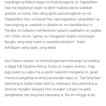
mardingat ambilanni bapa na hinaholonganta on, hagoluhkon
hita ma hagoluhan sejati na ibere Naibata banta sadokah
goluhta on homa. Ase ulang goluh parsatongkinan on na
ihagoluhkon hita, na ihayati hita, tapi hagoluhan yang kekal, na
manongtong ai, sadokah ni dokahni ai, na niambilankon ni
Pandita on hubanta marhiteihonni goluhni sadokahni on, anjaha
nini Tuhan Jesus: “
ganup na manggoluh anjaha na porsaya
Bangku seng anjai matei ia sadokahnidokahni”
. Itulah
kehidupan yang sejati, yang kekal.
Ase hubani nasiam na hinaholongannami keluarga na tinading
ni Bapa Pdt.Djadima Petrus Purba on, hubani amboru. Piga-
piga bulan na salpu ma ai parah naboritni mangkela on, janah
manurut pangahap-ta aima panorangni bapa on. Tapi lang bani
panorang ai, bukan pada saat itu, walaupun bani panorang ai
domma mungkin waswas hita, mungkin songon na gobir
pangahapta tapi lang bani panorang ai. Na ari minggu ai do.