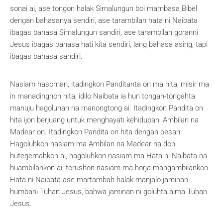
sonai ai, ase tongon halak Simalungun boi mambasa Bibel
dengan bahasanya sendiri, ase tarambilan hata ni Naibata
ibagas bahasa Simalungun sandiri, ase tarambilan goranni
Jesus ibagas bahasa hati kita sendiri, lang bahasa asing, tapi
ibagas bahasa sandiri.
Nasiam hasoman, itadingkon Panditanta on ma hita, misir ma
in manadinghon hita, idilo Naibata ia hun tongah-tongahta
manuju hagoluhan na manongtong ai. Itadingkon Pandita on
hita ijon berjuang untuk menghayati kehidupan, Ambilan na
Madear on. Itadingkon Pandita on hita dengan pesan :
Hagoluhkon nasiam ma Ambilan na Madear na doh
huterjemahkon ai, hagoluhkon nasiam ma Hata ni Naibata na
huambilankon ai, torushon nasiam ma horja mangambilankon
Hata ni Naibata ase martambah halak manjalo jaminan
humbani Tuhan Jesus, bahwa jaminan ni goluhta aima Tuhan
Jesus.