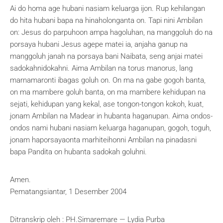
Ai do homa age hubani nasiam keluarga ijon. Rup kehilangan
do hita hubani bapa na hinaholonganta on. Tapi nini Ambilan
on: Jesus do parpuhoon ampa hagoluhan, na manggoluh do na
porsaya hubani Jesus agepe matei ia, anjaha ganup na
manggoluh janah na porsaya bani Naibata, seng anjai matei
sadokahnidokahni. Aima Ambilan na torus manorus, lang
marnamaronti ibagas goluh on. On ma na gabe gogoh banta,
on ma mambere goluh banta, on ma mambere kehidupan na
sejati, kehidupan yang kekal, ase tongon-tongon kokoh, kuat,
jonam Ambilan na Madear in hubanta haganupan. Aima ondos-
ondos nami hubani nasiam keluarga haganupan, gogoh, toguh,
jonam haporsayaonta marhiteihonni Ambilan na pinadasni
bapa Pandita on hubanta sadokah goluhni.
Amen.
Pematangsiantar, 1 Desember 2004
Ditranskrip oleh : PH.Simaremare — Lydia Purba