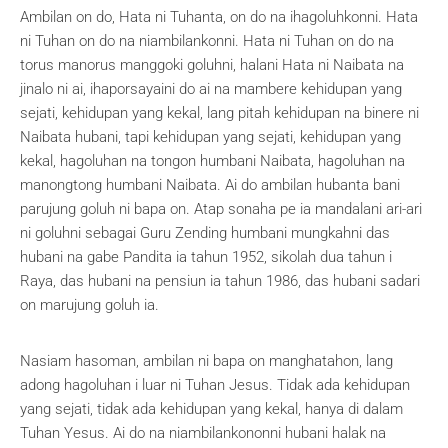
Ambilan on do, Hata ni Tuhanta, on do na ihagoluhkonni. Hata
ni Tuhan on do na niambilankonni. Hata ni Tuhan on do na
torus manorus manggoki goluhni, halani Hata ni Naibata na
jinalo ni ai, ihaporsayaini do ai na mambere kehidupan yang
sejati, kehidupan yang kekal, lang pitah kehidupan na binere ni
Naibata hubani, tapi kehidupan yang sejati, kehidupan yang
kekal, hagoluhan na tongon humbani Naibata, hagoluhan na
manongtong humbani Naibata. Ai do ambilan hubanta bani
parujung goluh ni bapa on. Atap sonaha pe ia mandalani ari-ari
ni goluhni sebagai Guru Zending humbani mungkahni das
hubani na gabe Pandita ia tahun 1952, sikolah dua tahun i
Raya, das hubani na pensiun ia tahun 1986, das hubani sadari
on marujung goluh ia.
Nasiam hasoman, ambilan ni bapa on manghatahon, lang
adong hagoluhan i luar ni Tuhan Jesus. Tidak ada kehidupan
yang sejati, tidak ada kehidupan yang kekal, hanya di dalam
Tuhan Yesus. Ai do na niambilankononni hubani halak na