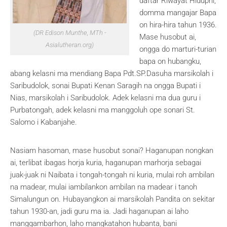
daftar Riwayat Hidupni,
domma mangajar Bapa
on hira-hira tahun 1936.
(DR Edison Munthe, MTh -
Mase husobut ai,
Asialutheran.org)
ongga do marturi-turian
bapa on hubangku,
abang kelasni ma mendiang Bapa Pdt.SP.Dasuha marsikolah i
Saribudolok, sonai Bupati Kenan Saragih na ongga Bupati i
Nias, marsikolah i Saribudolok. Adek kelasni ma dua guru i
Purbatongah, adek kelasni ma manggoluh ope sonari St.
Salomo i Kabanjahe.
Nasiam hasoman, mase husobut sonai? Haganupan nongkan
ai, terlibat ibagas horja kuria, haganupan marhorja sebagai
juak-juak ni Naibata i tongah-tongah ni kuria, mulai roh ambilan
na madear, mulai iambilankon ambilan na madear i tanoh
Simalungun on. Hubayangkon ai marsikolah Pandita on sekitar
tahun 1930-an, jadi guru ma ia. Jadi haganupan ai laho
manggambarhon, laho mangkatahon hubanta, bani