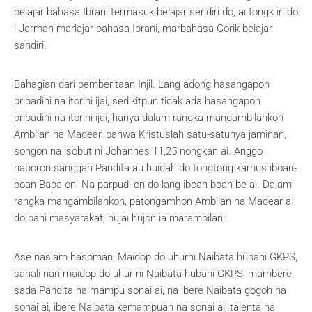
belajar bahasa Ibrani termasuk belajar sendiri do, ai tongk in do
i Jerman marlajar bahasa Ibrani, marbahasa Gorik belajar
sandiri.
Bahagian dari pemberitaan Injil. Lang adong hasangapon
pribadini na itorihi ijai, sedikitpun tidak ada hasangapon
pribadini na itorihi ijai, hanya dalam rangka mangambilankon
Ambilan na Madear, bahwa Kristuslah satu-satunya jaminan,
songon na isobut ni Johannes 11,25 nongkan ai. Anggo
naboron sanggah Pandita au huidah do tongtong kamus iboan-
boan Bapa on. Na parpudi on do lang iboan-boan be ai. Dalam
rangka mangambilankon, patongamhon Ambilan na Madear ai
do bani masyarakat, hujai hujon ia marambilani.
Ase nasiam hasoman, Maidop do uhurni Naibata hubani GKPS,
sahali nari maidop do uhur ni Naibata hubani GKPS, mambere
sada Pandita na mampu sonai ai, na ibere Naibata gogoh na
sonai ai, ibere Naibata kemampuan na sonai ai, talenta na