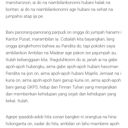
marsitaronon, ai do na niambilankononni hubani halak na
boritan, ai do na niambilankononni age hubani na sehat na
jumpahsi atap ija pe.
Bani panorang-panorang parpudi on ongga do jumpah hanami i
Kantor Pusat, marambilan ia. Cobalah kita bayangkan, lang
ongga ipingkirhonni bahwa au Pandita do, tapi pokokni saya
ambilankon Ambilan na Madear age pakon ise pajumpah au.
Itulah kebanggaan kita. Ihagoluhkonni do ai, janah ai na gabe
apoh-apoh hubangku, aima gabe apoh-apoh hubani hasoman
Pandita na ijon on, aima apoh-apoh hubani Majelis Jemaat na i
kuria on, aima apoh-apoh bani ganup kuria on, aima apoh-apoh
bani ganup GKPS, hidup dan Finnan Tuhan yang menjanjikan
dan memberikan kehidupan yang sejati dan kehidupan yang
kekal. Itulah.
Agepe ipaadob-adob hita sonari bangkei ni orangtua na hina-
holonganta on, sadar do hita, ambilan on laho mambere apoh-