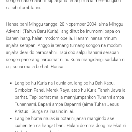
songon hasomalanni, sip anjaha tenang ma ia merenungkon
na sihol ambilanni.
Hansa bani Minggu tanggal 28 Nopember 2004, aima Minggu
Advent I (Tahun Baru Kuria), lang dihut be inumonni bapa on
ibahen inang, halani modom ope ia. Hanami hansa minum
anjaha serapan. Anggo ia tenang tumang songon na modom,
anjaha dear do parhosahni. Tapi dob salpu hanami serapan,
songon panorang parborhat ni hu Kuria mangidangi sadokah ni
on, sonai ma ia borhat. Hansa :
Lang be hu Kuria na i dunia on, lang be hu Bah Kapul,
Simbolon Panel, Merek Raya, atap hu Kuria Tanah Jawa ia
barhat. Tapi borhat ma ia mannjumpahkon Tuhanni ampa
Tuhannami, Bapani ampa Bapanmi (aima Tuhan Jesus
Kristus i Surga na ihasiholini ai.
Lang be homa mulak ia botarini janah mangindo ase
ibahen teh na hangat bani. Halani domma dong malekat ni