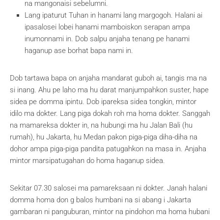
na mangonaisi sebelumni.
Lang ipaturut Tuhan in hanami lang margogoh. Halani ai
ipasalosei lobei hanami mamboiskon serapan ampa
inumonnami in. Dob salpu anjaha tenang pe hanami
haganup ase borhat bapa nami in.
Dob tartawa bapa on anjaha mandarat guboh ai, tangis ma na
si inang. Ahu pe laho ma hu darat manjumpahkon suster, hape
sidea pe domma ipintu. Dob ipareksa sidea tongkin, mintor
idilo ma dokter. Lang piga dokah roh ma homa dokter. Sanggah
na mamareksa dokter in, na hubungi ma hu Jalan Bali (hu
rumah), hu Jakarta, hu Medan pakon piga-piga diha-diha na
dohor ampa piga-piga pandita patugahkon na masa in. Anjaha
mintor marsipatugahan do homa haganup sidea.
Sekitar 07.30 salosei ma pamareksaan ni dokter. Janah halani
domma homa don g balos humbani na si abang i Jakarta
gambaran ni panguburan, mintor na pindohon ma homa hubani