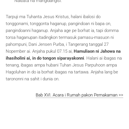
Naibata na mangidangisi.
Tarpuji ma Tuhanta Jesus Kristus, halani ibalosi do
tonggonami, tonggonta haganup, pangindoan ni bapa on,
pangindoanni haganup. Anjaha age pe borhat ia, tapi domma
torsa haganupan itadingkon termasuk pamasu-masuon ni
pahompuni, Dani Jensen Purba, i Tangerang tanggal 27
Nopember ai. Anjaha pukul 07.15 ai,
Hamuliaon ni Jahowa na
ihasiholini ai, in do tongon siparayakonni
. Halani ai ibagas na
tenang, ibagas ampa hubani Tuhan Jesus Parpuhoon ampa
Hagoluhan in do ia borhat ibagas na tartawa. Anjaha lang be
tarononni na sahit i dunia on.
Bab XVI. Acara i Rumah pakon Pemakaman >>