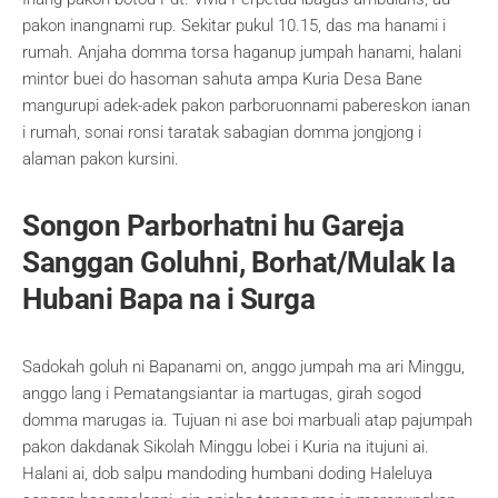
pakon inangnami rup. Sekitar pukul 10.15, das ma hanami i
rumah. Anjaha domma torsa haganup jumpah hanami, halani
mintor buei do hasoman sahuta ampa Kuria Desa Bane
mangurupi adek-adek pakon parboruonnami pabereskon ianan
i rumah, sonai ronsi taratak sabagian domma jongjong i
alaman pakon kursini.
Songon Parborhatni hu Gareja
Sanggan Goluhni, Borhat/Mulak Ia
Hubani Bapa na i Surga
Sadokah goluh ni Bapanami on, anggo jumpah ma ari Minggu,
anggo lang i Pematangsiantar ia martugas, girah sogod
domma marugas ia. Tujuan ni ase boi marbuali atap pajumpah
pakon dakdanak Sikolah Minggu lobei i Kuria na itujuni ai.
Halani ai, dob salpu mandoding humbani doding Haleluya