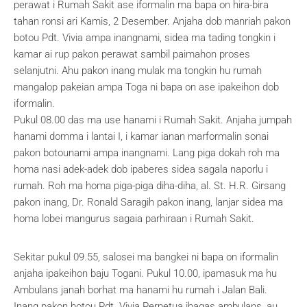
perawat i Rumah Sakit ase iformalin ma bapa on hira-bira
tahan ronsi ari Kamis, 2 Desember. Anjaha dob manriah pakon
botou Pdt. Vivia ampa inangnami, sidea ma tading tongkin i
kamar ai rup pakon perawat sambil paimahon proses
selanjutni. Ahu pakon inang mulak ma tongkin hu rumah
mangalop pakeian ampa Toga ni bapa on ase ipakeihon dob
iformalin.
Pukul 08.00 das ma use hanami i Rumah Sakit. Anjaha jumpah
hanami domma i lantai I, i kamar ianan marformalin sonai
pakon botounami ampa inangnami. Lang piga dokah roh ma
homa nasi adek-adek dob ipaberes sidea sagala naporlu i
rumah. Roh ma homa piga-piga diha-diha, al. St. H.R. Girsang
pakon inang, Dr. Ronald Saragih pakon inang, lanjar sidea ma
homa lobei mangurus sagaia parhiraan i Rumah Sakit.
Sekitar pukul 09.55, salosei ma bangkei ni bapa on iformalin
anjaha ipakeihon baju Togani. Pukul 10.00, ipamasuk ma hu
Ambulans janah borhat ma hanami hu rumah i Jalan Bali.
Inang pakon botou Pdt. Vivia Perpetua ibagas ambulans, au