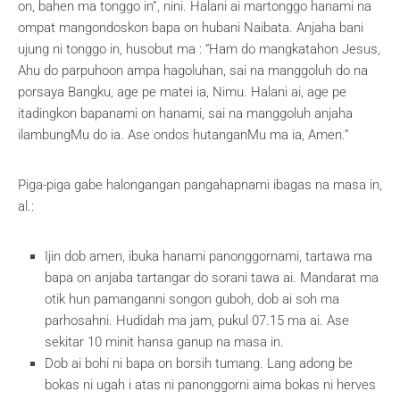
on, bahen ma tonggo in”, nini. Halani ai martonggo hanami na
ompat mangondoskon bapa on hubani Naibata. Anjaha bani
ujung ni tonggo in, husobut ma : “Ham do mangkatahon Jesus,
Ahu do parpuhoon ampa hagoluhan, sai na manggoluh do na
porsaya Bangku, age pe matei ia, Nimu. Halani ai, age pe
itadingkon bapanami on hanami, sai na manggoluh anjaha
ilambungMu do ia. Ase ondos hutanganMu ma ia, Amen.”
Piga-piga gabe halongangan pangahapnami ibagas na masa in,
al.:
Ijin dob amen, ibuka hanami panonggornami, tartawa ma
bapa on anjaba tartangar do sorani tawa ai. Mandarat ma
otik hun pamanganni songon guboh, dob ai soh ma
parhosahni. Hudidah ma jam, pukul 07.15 ma ai. Ase
sekitar 10 minit hansa ganup na masa in.
Dob ai bohi ni bapa on borsih tumang. Lang adong be
bokas ni ugah i atas ni panonggorni aima bokas ni herves