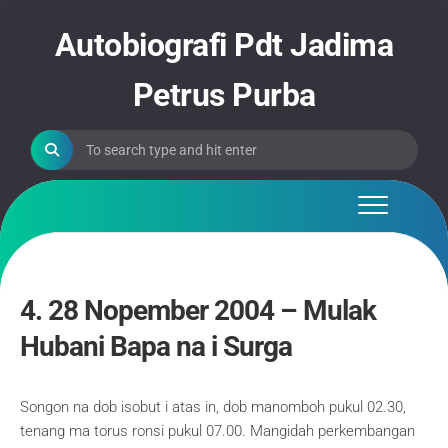
Skip
to
Autobiografi Pdt Jadima
content
Petrus Purba
4. 28 Nopember 2004 – Mulak
Hubani Bapa na i Surga
Songon na dob isobut i atas in, dob manomboh pukul 02.30,
tenang ma torus ronsi pukul 07.00. Mangidah perkembangan