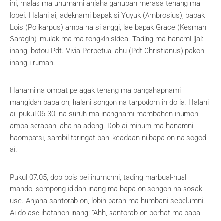
ini, malas ma uhurnami anjaha ganupan merasa tenang ma
lobei. Halani ai, adeknami bapak si Yuyuk (Ambrosius), bapak
Lois (Polikarpus) ampa na si anggi, lae bapak Grace (Kesman
Saragih), mulak ma ma tongkin sidea. Tading ma hanami ijai:
inang, botou Pdt. Vivia Perpetua, ahu (Pdt Christianus) pakon
inang i rumah.
Hanami na ompat pe agak tenang ma pangahapnami
mangidah bapa on, halani songon na tarpodom in do ia. Halani
ai, pukul 06.30, na suruh ma inangnami mambahen inumon
ampa serapan, aha na adong. Dob ai minum ma hanamni
haompatsi, sambil taringat bani keadaan ni bapa on na sogod
ai.
Pukul 07.05, dob bois bei inumonni, tading marbual-hual
mando, sompong ididah inang ma bapa on songon na sosak
use. Anjaha santorab on, lobih parah ma humbani sebelumni.
Ai do ase ihatahon inang: “Ahh, santorab on borhat ma bapa