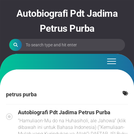
Skip
to
Autobiografi Pdt Jadima
content
Petrus Purba
petrus purba
Autobiografi Pdt Jadima Petrus Purba
“Hamuliaon-Mu do na Huhasiholi, ale Jahowa” (klik
dibawah ini untuk Bahasa Indonesia) (“Kemuliaan-
Mulah yang Kurindukan ya Allah”) DAFTAR ISI Buku