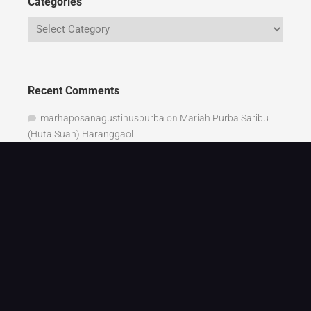
Categories
Recent Comments
marhaposanagustinuspurba
on
Mariah Purba Saribu
(Huta Suah) Haranggaol
HOTLAN PURBA KE TURUNAN TUAN MANORSA
on
Mariah Purba Saribu (Huta Suah) Haranggaol
Archives