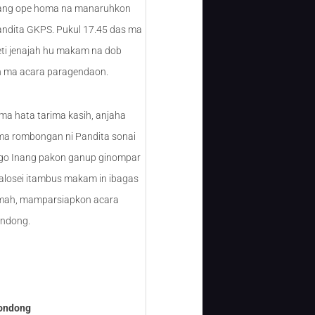
mang ope homa na manaruhkon
ndita GKPS. Pukul 17.45 das ma
eti jenajah hu makam na dob
on ma acara paragendaon.
ma hata tarima kasih, anjaha
a rombongan ni Pandita sonai
go Inang pakon ganup ginompar
 salosei itambus makam in ibagas
umah, mamparsiapkon acara
ndong.
ondong