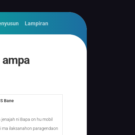
enyusun
Lampiran
n ampa
PS Bane
 jenajah ni Bapa on hu mobil
ai ma ilaksanahon paragendaon