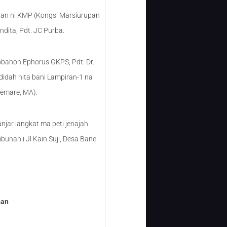
tian ni KMP (Kongsi Marsiurupan
ndita, Pdt. JC Purba.
obahon Ephorus GKPS, Pdt. Dr.
didah hita bani Lampiran-1 na
remare, MA).
njar iangkat ma peti jenajah
nan i Jl Kain Suji, Desa Bane.
nan