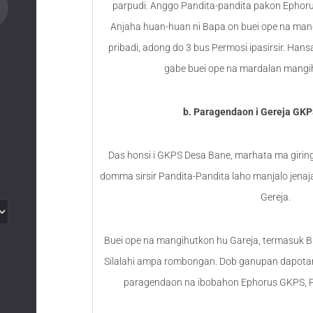
parpudi. Anggo Pandita-pandita pakon Ephoru
Anjaha huan-huan ni Bapa on buei ope na mang
pribadi, adong do 3 bus Permosi ipasirsir. Hans
gabe buei ope na mardalan mangih
b. Paragendaon i Gereja GK
Das honsi i GKPS Desa Bane, marhata ma giring-g
domma sirsir Pandita-Pandita laho manjalo jena
Gereja.
Buei ope na mangihutkon hu Gareja, termasuk B
Silalahi ampa rombongan. Dob ganupan dapota
paragendaon na ibobahon Ephorus GKPS, P