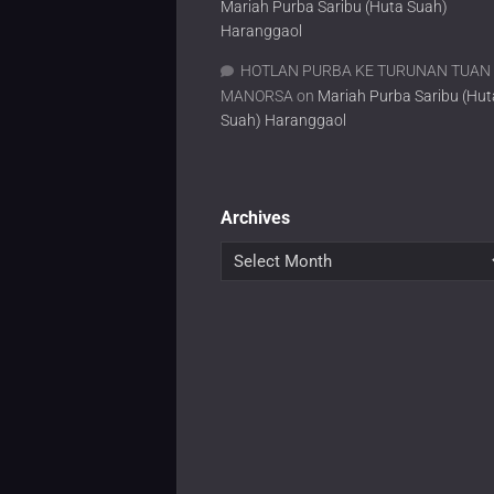
Mariah Purba Saribu (Huta Suah)
Haranggaol
HOTLAN PURBA KE TURUNAN TUAN
MANORSA
on
Mariah Purba Saribu (Hut
Suah) Haranggaol
Archives