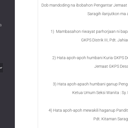
Dob mandoding na ibobahon Pengantar Jemaat 
Saragih ilanjutkon ma 
a
1) Mambasahon riwayat parhorjaan ni bapa 
GKPS Distrik III, Pdt. Jahi
2) Hata apoh-apoh humbani Kuria GKPS D
Jemaat GKPS Desa
3) Hata apoh-apaoh humbani ganup Pengu
Ketua Umum Seksi Wanita : Sy. 
4) Hata apoh-apoh mewakili haganup Pandita 
Pdt. Kitaman Saragi