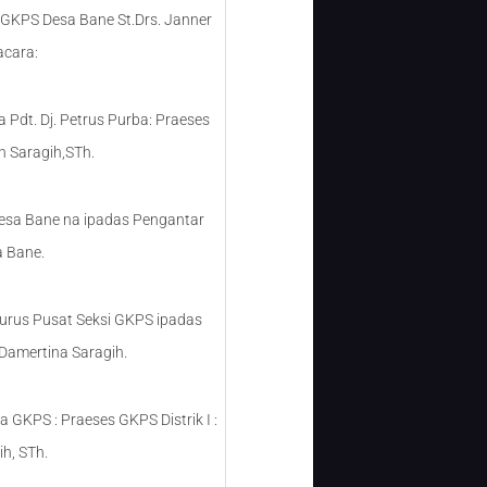
GKPS Desa Bane St.Drs. Janner
acara:
Pdt. Dj. Petrus Purba: Praeses
an Saragih,STh.
esa Bane na ipadas Pengantar
 Bane.
rus Pusat Seksi GKPS ipadas
Damertina Saragih.
GKPS : Praeses GKPS Distrik I :
h, STh.