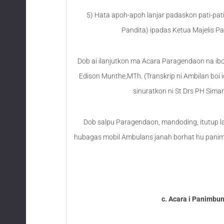
5) Hata apoh-apoh lanjar padaskon pati-pa
Pandita) ipadas Ketua Majelis Pa
Dob ai ilanjutkon ma Acara Paragendaon na ib
Edison Munthe,MTh. (Transkrip ni Ambilan boi i
sinuratkon ni St Drs PH Sima
Dob salpu Paragendaon, mandoding, itutup la
hubagas mobil Ambulans janah borhat hu panimbu
c. Acara i Panimbu