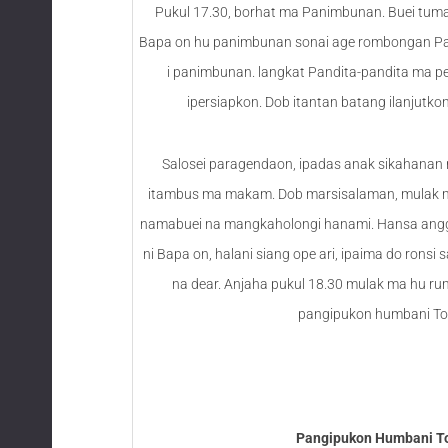
Pukul 17.30, borhat ma Panimbunan. Buei tu
Bapa on hu panimbunan sonai age rombongan Pa
i panimbunan. langkat Pandita-pandita ma p
ipersiapkon. Dob itantan batang ilanjutk
Salosei paragendaon, ipadas anak sikahanan 
itambus ma makam. Dob marsisalaman, mulak m
namabuei na mangkaholongi hanami. Hansa ang
ni Bapa on, halani siang ope ari, ipaima do ronsi
na dear. Anjaha pukul 18.30 mulak ma hu r
pangipukon humbani To
Pangipukon Humbani T