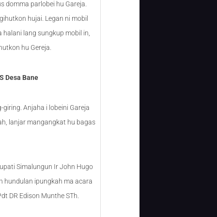
s domma parlobei hu Gareja.
ihutkon hujai. Legan ni mobil
a halani lang sungkup mobil in,
utkon hu Gereja.
PS Desa Bane
iring. Anjaha i lobeini Gareja
jah, lanjar mangangkat hu bagas
upati Simalungun Ir John Hugo
n hundulan ipungkah ma acara
dt DR Edison Munthe STh.