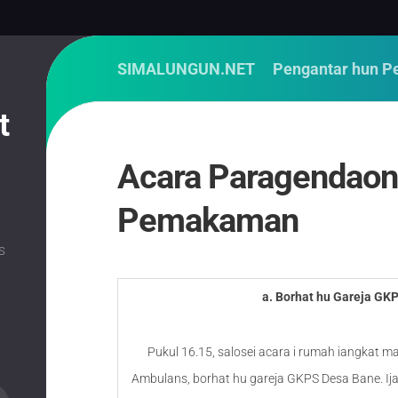
SIMALUNGUN.NET
Pengantar hun P
t
Acara Paragendao
Pemakaman
s
a. Borhat hu Gareja GK
Pukul 16.15, salosei acara i rumah iangkat ma
Ambulans, borhat hu gareja GKPS Desa Bane. Ij