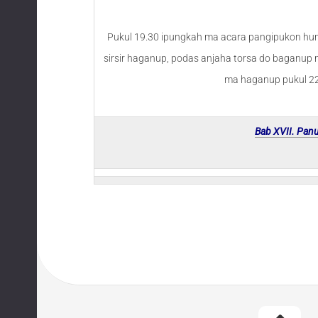
Pukul 19.30 ipungkah ma acara pangipukon h
sirsir haganup, podas anjaha torsa do baganup m
ma haganup pukul 22
Bab XVII. Pan