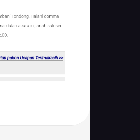
umbani Tondong. Halani domma
ardalan acara in, janah salosei
.00.
utup pakon Ucapan Terimakasih >>